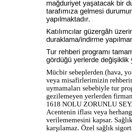
mağduriyet yaşatacak bir dur
tarafımıza gelmesi durumund
yapılmaktadır.
Katılımcılar güzergâh üzerin
duraklama/indirme yapılma
Tur rehberi programı tamame
gördüğü yerlerde değişiklik y
Mücbir sebeplerden (hava, yol
veya misafirlerimizin rehber
uymamaları sebebiyle tur pro
gezilemeyen yerlerden firmamı
1618 NOLU ZORUNLU SEY
Acentenin iflası veya herhang
verilememesini kapsar. Sağlık 
karşılamaz. Özel sağlık sigort