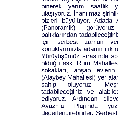
binerek yarım saatlik y
ulaşıyoruz. İnanılmaz şirin
bizleri büyülüyor. Adada 
(Panoramik) görüyoru
balıklarından tadabileceğin
için serbest zaman ver
konuklarımızla adanın ılık r
Yürüyüşümüz sırasında soka
olduğu eski Rum Mahallesi
sokakları, ahşap evleri
(Alaybey Mahallesi) yer ala
sahip oluyoruz. Meşh
tadabileceğiniz ve alabil
ediyoruz. Ardından dile
Ayazma Plajı’nda yü
değerlendirebilirler. Serbe