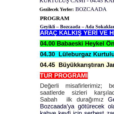
KURTULUŞ CAMİ - 04.45 K
BOZCAADA
Gezilecek Yerler:
PROGRAM
Geyikli – Bozcaada – Ada Sokaklar
ARAÇ KALKIŞ YERİ VE 
04.00 Babaeski Heykel Ö
04.30 Lüleburgaz Kurtul
04.45 Büyükkarıştıran J
TUR PROGRAMI
Değerli misafirlerimiz; be
saatlerde sizleri karşıl
Sabah
ilk durağımız
Ge
Bozcaada’ya götürecek ola
kahve keyfi için serbest z