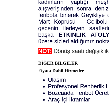
kadınların yaptığı me
alışverişinden sonra deni
feribota binerek Geyikliy
Mart Köprüsü – Gelibolu
gecenin ilerleyen saatle
başka
ETKİNLİK ATÖLY
üzere sizleri aldığımız nokt
NOT:
Dönüş saati değişiklik
DİĞER BİLGİLER
Fiyata Dahil Hizmetler
Ulaşım
Profesyonel Rehberlik 
Bozcaada Feribot Ücretl
Araç İçi İkramlar