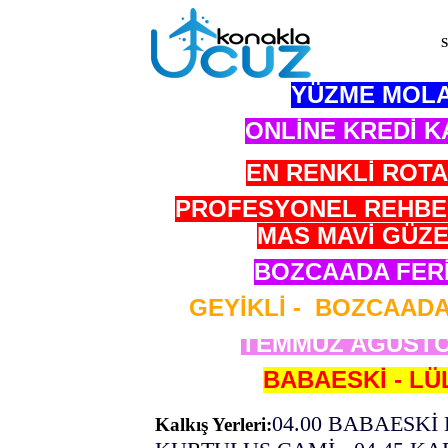
S
YÜZME MOLA
ONLİNE KREDİ K
EN RENKLİ ROTA
PROFESYONEL REHBER
MAS MAVİ GÜZE
BOZCAADA FERİ
GEYİKLİ - BOZCAADA
TEMMUZ AĞUSTO
BABAESKİ - L
04.00 BABAESKİ
Kalkış Yerleri: